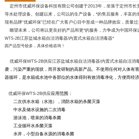
定州市优威环保设备科技有限公司创建于
2013
年，坐落于定州市长
等水处理设备。创建以来，公司以的生产设备，*的售后服务，丰富的
现有品牌
“
优威环保
"
已经在广大客户心目中形成一种品牌效应，质量过
瞻望未来，公司将以更良好的产品和更*的服务，力争成为中国环保
江苏盐城水箱自洁消毒器/内置式水箱自洁消毒器*
WTS-2B
因产品型号较多，具体价格咨询！
优威环保WTS-2B供应江苏盐城水箱自洁消毒器/内置式水箱自洁消毒
袭，污染严重的现状，而开发研制的高新产品。不使用任何对人体有
器循环，是水箱或水池中各部位的水体得到有效消毒净化，方便而经
优威环保WTS-2B供应
应用范围：
二次供水水箱（水池），消防水箱的杀菌灭藻
中水及储水设施的二次消毒
游泳池，喷泉的消毒杀菌
工业循环水杀菌灭藻
水井，小型自备水源的消毒杀菌