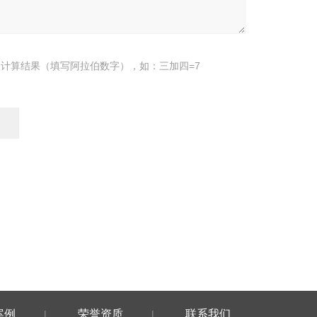
计算结果（填写阿拉伯数字），如：三加四=7
案例
荣誉资质
联系我们
|
|