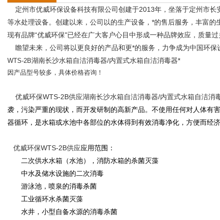
定州市优威环保设备科技有限公司创建于
2013
年，坐落于定州市长
等水处理设备。创建以来，公司以的生产设备，*的售后服务，丰富的
现有品牌
“
优威环保
"
已经在广大客户心目中形成一种品牌效应，质量过
瞻望未来，公司将以更良好的产品和更*的服务，力争成为中国环保
湖南长沙水箱自洁消毒器/内置式水箱自洁消毒器*
WTS-2B
因产品型号较多，具体价格咨询！
优威环保WTS-2B供应湖南长沙水箱自洁消毒器/内置式水箱自洁消毒
袭，污染严重的现状，而开发研制的高新产品。不使用任何对人体有
器循环，是水箱或水池中各部位的水体得到有效消毒净化，方便而经
优威环保WTS-2B供应
应用范围：
二次供水水箱（水池），消防水箱的杀菌灭藻
中水及储水设施的二次消毒
游泳池，喷泉的消毒杀菌
工业循环水杀菌灭藻
水井，小型自备水源的消毒杀菌