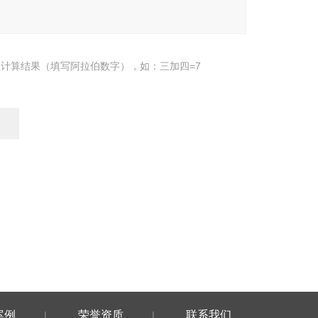
计算结果（填写阿拉伯数字），如：三加四=7
案例
荣誉资质
联系我们
|
|