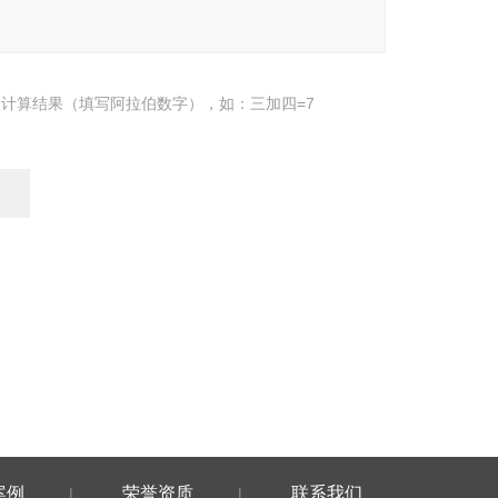
计算结果（填写阿拉伯数字），如：三加四=7
案例
荣誉资质
联系我们
|
|