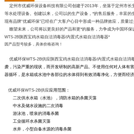
定州市优威环保设备科技有限公司创建于
2013
年，坐落于定州市长
等水处理设备。创建以来，公司以的生产设备，*的售后服务，丰富的
现有品牌
“
优威环保
"
已经在广大客户心目中形成一种品牌效应，质量过
瞻望未来，公司将以更良好的产品和更*的服务，力争成为中国环保
陕西宝鸡水箱自洁消毒器/内置式水箱自洁消毒器*
WTS-2B
因产品型号较多，具体价格咨询！
优威环保WTS-2B供应陕西宝鸡水箱自洁消毒器/内置式水箱自洁消毒
袭，污染严重的现状，而开发研制的高新产品。不使用任何对人体有
器循环，是水箱或水池中各部位的水体得到有效消毒净化，方便而经
优威环保WTS-2B供应
应用范围：
二次供水水箱（水池），消防水箱的杀菌灭藻
中水及储水设施的二次消毒
游泳池，喷泉的消毒杀菌
工业循环水杀菌灭藻
水井，小型自备水源的消毒杀菌