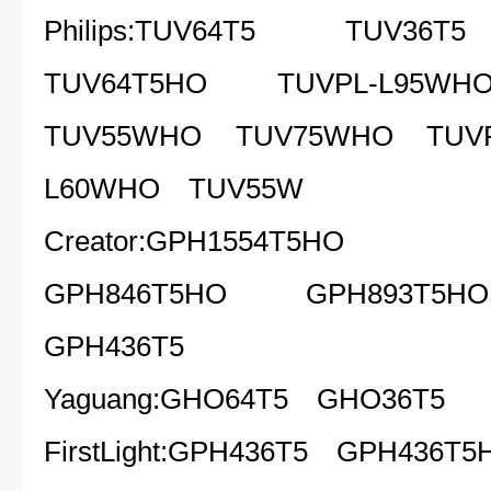
Philips:TUV64T5 TUV3
TUV64T5HO TUVPL-L95
TUV55WHO TUV75WHO TUVP
L60WHO TUV55W
Creator:GPH1554T5H
GPH846T5HO GPH893T
GPH436T5
Yaguang:GHO64T5 GHO36T5
FirstLight:GPH436T5 GPH436T5