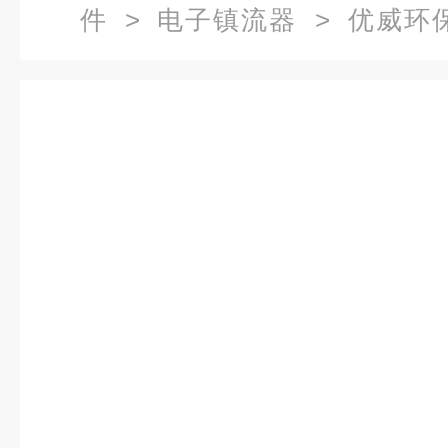
件
>
电子镇流器
> 优威环
PH2-800-2/75