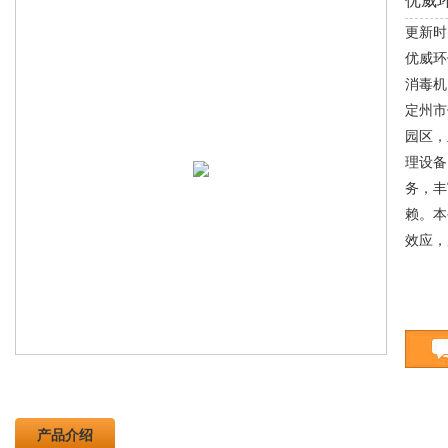
优威
更新时间
消毒器
优威环
消毒机
定州市
园区，
理设备
务，丰
赖。本
效应，
产品介绍