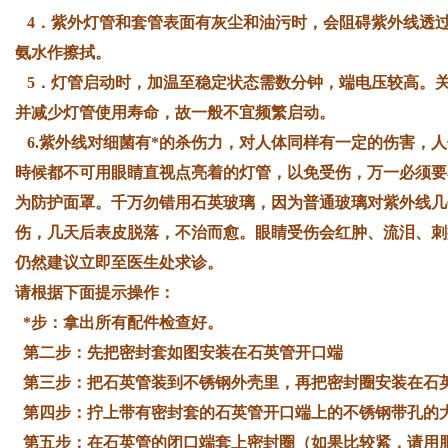
4．紫外灯管和套管表面有灰尘和油污时，会阻碍紫外线透
氨水作擦拭。
5．灯管启动时，加温至稳定状态需数分钟，端电压较高。
并减少灯管使用寿命，故一般不宜频繁启动。
6.紫外线对细菌有*的杀伤力，对人体同样有一定的伤害，人
時候都不可用眼睛直视点亮着的灯管，以免受伤，万一必须要
为防护面罩。千万勿错用石英玻璃，因为普通玻璃对紫外线几
伤，几天后表皮脱落，不治而愈。眼睛受伤会红肿、流泪、刺
仍然建议立即至医生处求诊。
请根据下面提示操作：
*步：拿出所有配件检查好。
第二步：先把密封套如图安装在石英管开口端
第三步：把石英管装到不锈钢外壳里，再把密封圈安装在石
第四步：拧上带有密封套的石英管开口端上的不锈钢带孔的
第五步：在石英管的闭口端套上密封圈（如果比较紧，请用