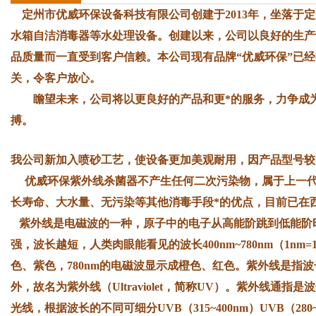
定州市优威环保设备科技有限公司创建于2013年，坐落于
水箱自洁消毒器等水处理设备。创建以来，公司以良好的生产
品质量而一直受到客户信赖。本公司现有品牌“优威环保”已
关，令客户放心。
瞻望未来，公司将以更良好的产品和更*的服务，力争成为
搏。
我公司新加入喷砂工艺，使设备更加美观耐用，因产品型号较
优威环保紫外线杀菌器不产生任何二次污染物，属于上一代
长寿命、大水量、无污染等其他消毒手段*的优点，目前已在
紫外线是电磁波的一种，原子中的电子从高能阶跳到低能阶
强，波长越短，人类肉眼能看见的波长400nm~780nm（1nm=
色、紫色，780nm的电磁波显示成橙色、红色。紫外线是指波
外，故名为紫外线（Ultraviolet，简称UV）。紫外线通指是
光线，根据波长的不同可细分UVB（315~400nm）UVB（280~31