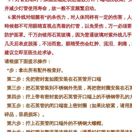
并减少灯管使用寿命，故一般不宜频繁启动。
6.紫外线对细菌有*的杀伤力，对人体同样有一定的伤害，人
時候都不可用眼睛直视点亮着的灯管，以免受伤，万一必须要
防护面罩。千万勿错用石英玻璃，因为普通玻璃对紫外线几乎
几天后表皮脱落，不治而愈。眼睛受伤会红肿、流泪、刺痛，
建议立即至医生处求诊。
请根据下面提示操作：
*步：拿出所有配件检查好。
第二步：先把密封套如图安装在石英管开口端
第三步：把石英管装到不锈钢外壳里，再把密封圈安装在石
第四步：拧上带有密封套的石英管开口端上的不锈钢带孔的
第五步：在石英管的闭口端套上密封圈（如果比较紧，请用
碎品，容易损坏）。
第六步：拧上石英管闭口端外的不锈钢大螺帽。