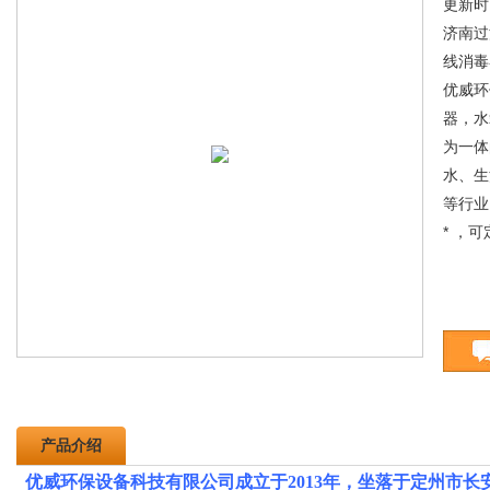
更新时间
济南过
线消毒
优威环
器，水
为一体
水、生
等行业
* ，
产品介绍
优威环保设备科技有限公司成立于2013年，坐落于定州市