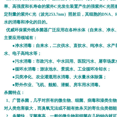
率、高强度和长寿命的紫外C光发生装置产生的强紫外C光照
定剂量的紫外C光（波光253.7nm）照射后，其细胞的DN
水的消毒和净化的目的。
优威环保紫外线杀菌器广泛应用在各种水体（自来水、净水
主要应用领域有：
●净水消毒：自来水，二次供水、直饮水、纯净水、水产养
水、电子高纯水等；
●污水消毒：市政污水、中水回用、医院污水、屠宰场废
●循环水消毒：游泳池水、景观水、工业循环冷却水；
●贝类净化、农业灌溉用水消毒、大水量水体除藻；
●野外作业、飞机、舰船、潜艇、房车用水消毒。
杀菌特点：
1、广普杀菌，几乎对所有的微生物、细菌、病毒和澡类生物都起
对人类危害极大，而臭氧无法或不能有效杀灭的寄生虫类都能
2、杀菌快，灭菌率高，一般的微生物和细菌在几秒钟内就可