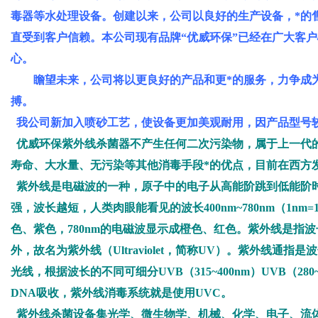
毒器等水处理设备。创建以来，公司以良好的生产设备，*的
直受到客户信赖。本公司现有品牌“优威环保”已经在广大客
心。
瞻望未来，公司将以更良好的产品和更*的服务，力争成为
搏。
我公司新加入喷砂工艺，使设备更加美观耐用，因产品型号
优威环保紫外线杀菌器不产生任何二次污染物，属于上一代
寿命、大水量、无污染等其他消毒手段*的优点，目前在西方
紫外线是电磁波的一种，原子中的电子从高能阶跳到低能阶
强，波长越短，人类肉眼能看见的波长400nm~780nm（1nm=
色、紫色，780nm的电磁波显示成橙色、红色。紫外线是指波
外，故名为紫外线（Ultraviolet，简称UV）。紫外线通指是
光线，根据波长的不同可细分UVB（315~400nm）UVB（280~31
DNA吸收，紫外线消毒系统就是使用UVC。
紫外线杀菌设备集光学、微生物学、机械、化学、电子、流