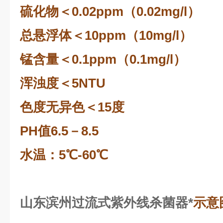
硫化物＜0.02ppm（0.02mg/l）
总悬浮体＜10ppm（10mg/l）
锰含量＜0.1ppm（0.1mg/l）
浑浊度＜5NTU
色度无异色＜15度
PH值6.5－8.5
水温：5℃-60℃
山东滨州过流式紫外线杀菌器*
示意