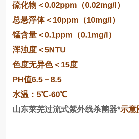
硫化物＜0.02ppm（0.02mg/l）
总悬浮体＜10ppm（10mg/l）
锰含量＜0.1ppm（0.1mg/l）
浑浊度＜5NTU
色度无异色＜15度
PH值6.5－8.5
水温：5℃-60℃
山东莱芜过流式紫外线杀菌器*
示意