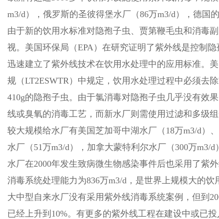
m3/d），俄罗斯的圣彼得堡水厂（86万m3/d），德国的Sty
由于新的饮用水标准对隐孢子虫、贾第鞭毛虫和消毒副
视。美国环保局（EPA）在研究证明了紫外线是控制
迅速建立了紫外线技术在饮用水处理中的应用标准。美国
规（LT2ESWTR）中规定，饮用水处理过程中必须去除或
410g的隐孢子虫。由于氯消毒对隐孢子虫几乎没有效果
线或臭氧的消毒工艺，而新水厂则需使用过滤和多级组
较大规模给水厂有美国芝加哥中湖水厂（18万m3/d）、西雅图
水厂（51万m3/d），加拿大蒙特利尔水厂（300万m3/d
水厂在2000年发生致病微生物感染事件后也采用了紫
消毒系统处理能力为836万m3/d，是世界上规模大的饮
大中型自来水厂没有采用紫外线消毒系统案例，但到20
已经上升到10%。有更多的紫外线工程在建设中或已投