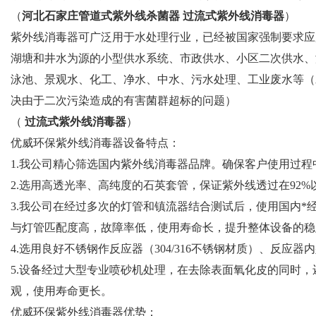
（
河北石家庄管道式紫外线杀菌器 过流式紫外线消毒器
）
紫外线消毒器可广泛用于水处理行业，已经被国家强制要求应
湖塘和井水为源的小型供水系统、市政供水、小区二次供水、
泳池、景观水、化工、净水、中水、污水处理、工业废水等（
决由于二次污染造成的有害菌群超标的问题）
（
过流式紫外线消毒器
）​
优威环保紫外线消毒器设备特点：
1.我公司精心筛选国内紫外线消毒器品牌。确保客户使用过程
2.选用高透光率、高纯度的石英套管，保证紫外线透过在92
3.我公司在经过多次的灯管和镇流器结合测试后，使用国内*
与灯管匹配度高，故障率低，使用寿命长，提升整体设备的稳
4.选用良好不锈钢作反应器（304/316不锈钢材质）、反应
5.设备经过大型专业喷砂机处理，在去除表面氧化皮的同时
观，使用寿命更长。
优威环保紫外线消毒器优势：