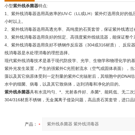
小型
紫外线杀菌器
特点:
1、紫外线消毒器选用高效率的UV-C（LL或LH）紫外灯选用良好的低压
小时以上。
2、紫外线消毒器选用高透光率、高纯度的石英套管，保证紫外线透过在
3、紫外线消毒器选用良好的恒定、高强度紫外线镇流器，能保证整个
4、紫外线消毒器选用良好不锈钢作反应器（304或316材质）、反
线消毒器是水处理消毒的理想选择。
现代紫外线消毒技术是基于现代防疫学、光学、生物学和物理化学的基
紫外光发生装置，产生的强紫外C光照射流水（空气或固体表面），当
藻以及其它病原体受到一定剂量的紫外C光辐射后，其细胞中的DNA
水中的细菌、病毒，以及其它致病体，达到消毒和净化的目的。
紫外线杀菌器
具有水流均匀、*、光射条件好、杀菌*、能耗低、无二
304/316材质不锈钢，无金属离子侵染问题，高品质石英套管，进口
产品：