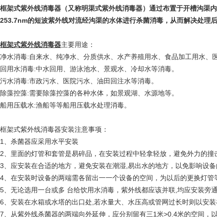
框架式紫外线消毒器（又称明渠式紫外线消毒器）通过布置于开槽沟渠内
253.7nm的短波紫外线对流经沟渠的水体进行杀菌消毒，从而解决处理
框架式紫外线消毒器
主要用途：
净水消毒:自来水、纯净水、分质供水、水产养殖用水、食品加工用水、
回用水消毒:中水回用、游泳池水、景观水、冷却水等消毒。
污水消毒:市政污水、医院污水、油田回注水等消毒。
除藻控藻:需要除藻控藻的各种水体，如景观湖、水源地等。
船用压载水:渔船等等船用压载水处理消毒。
框架式紫外线消毒器安装注意事项：
1、杀菌器应采用水平安装
2、里面的灯管和套管是易碎品，在安装过程中轻拿轻放，避免外力的撞
3、应安装在合适的地方，避免安装在潮湿,易出水的地方，以免影响设
4、在安装时设备的两端需各留出一一个设备的空间，为以后的更换灯管
5、无论选用一台或多 台给饮用水消毒，紫外线都应该并联,均应安装旁
6、安装在水箱或水塔的出口处,若水量大、水压高或管网过长时则以安装
7、从紫外线杀菌器的两端向外延伸，应分别留有三1米>0.4米的空间，以