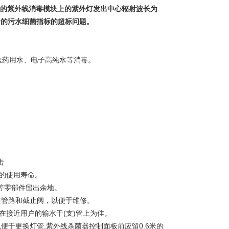
的紫外线消毒模块上的紫外灯发出中心辐射波长为
后的污水细菌指标的超标问题。
医药用水、电子高纯水等消毒。
击
备的使用寿命。
等零部件留出余地。
通管路和截止阀，以便于维修。
在接近用户的输水干(支)管上为佳。
便于更换灯管,紫外线杀菌器控制面板前应留0.6米的