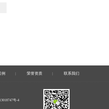
案例
荣誉资质
联系我们
|
|
3018747号-4