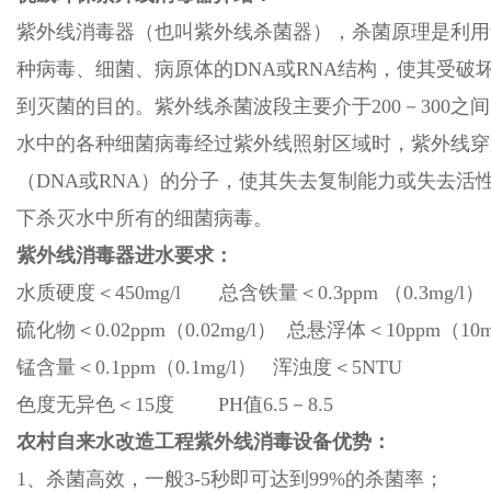
紫外线消毒器（也叫紫外线杀菌器），杀菌原理是利用
种病毒、细菌、病原体的DNA或RNA结构，使其受破
到灭菌的目的。紫外线杀菌波段主要介于200－300之间
水中的各种细菌病毒经过紫外线照射区域时，紫外线穿
（DNA或RNA）的分子，使其失去复制能力或失去活
下杀灭水中所有的细菌病毒。
紫外线消毒器进水要求：
水质硬度＜450mg/l 总含铁量＜0.3ppm （0.3mg/l）
硫化物＜0.02ppm（0.02mg/l） 总悬浮体＜10ppm（10m
锰含量＜0.1ppm（0.1mg/l） 浑浊度＜5NTU
色度无异色＜15度 PH值6.5－8.5
农村自来水改造工程紫外线消毒设备
优势：
1、杀菌高效，一般3-5秒即可达到99%的杀菌率；